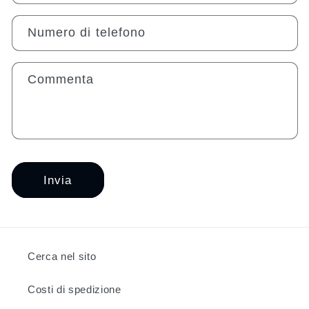
l
o
Numero di telefono
d
i
c
Commenta
o
n
t
a
t
t
Invia
o
Cerca nel sito
Costi di spedizione