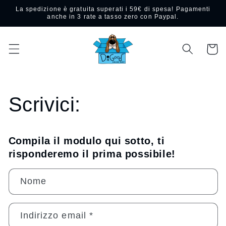
Vai
La spedizione è gratuita superati i 59€ di spesa! Pagamenti
direttamente
anche in 3 rate a tasso zero con Paypal.
ai contenuti
Carrello
Scrivici:
Compila il modulo qui sotto, ti
risponderemo il prima possibile!
M
Nome
o
d
u
Indirizzo email
*