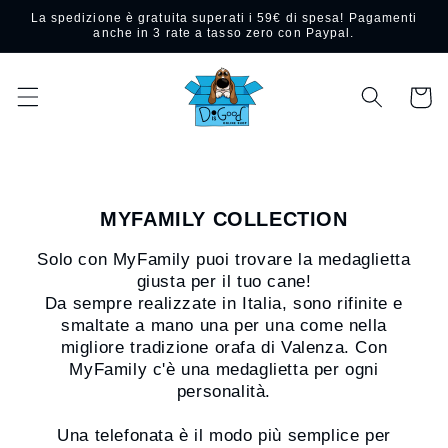
Vai
La spedizione è gratuita superati i 59€ di spesa! Pagamenti
direttamente
anche in 3 rate a tasso zero con Paypal.
ai contenuti
Carrello
MYFAMILY COLLECTION
Solo con MyFamily puoi trovare la medaglietta
giusta per il tuo cane!
Da sempre realizzate in Italia, sono rifinite e
smaltate a mano una per una come nella
migliore tradizione orafa di Valenza. Con
MyFamily c'è una medaglietta per ogni
personalità.
Una telefonata è il modo più semplice per