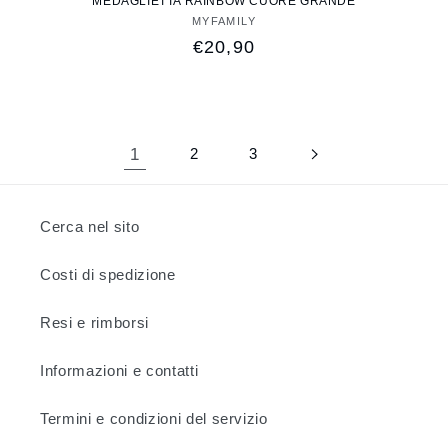
MEDAGLIETTA RAINBOW CUORE GRANDE
MYFAMILY
Fornitore:
Prezzo
€20,90
di
listino
1
2
3
Cerca nel sito
Costi di spedizione
Resi e rimborsi
Informazioni e contatti
Termini e condizioni del servizio