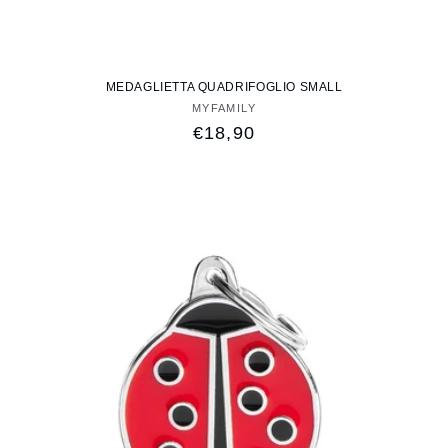
MEDAGLIETTA QUADRIFOGLIO SMALL
MYFAMILY
Fornitore:
Prezzo
€18,90
di
listino