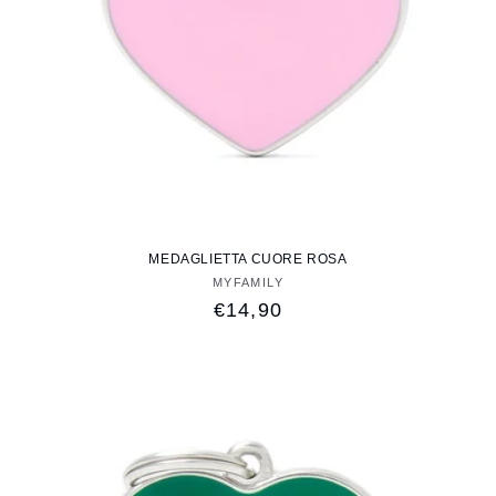
MEDAGLIETTA CUORE ROSA
MYFAMILY
Fornitore:
Prezzo
€14,90
di
listino