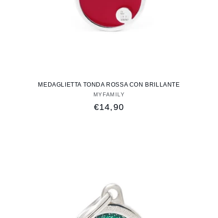
MEDAGLIETTA TONDA ROSSA CON BRILLANTE
MYFAMILY
Fornitore:
Prezzo
€14,90
di
listino