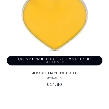
QUESTO PRODOTTO È VITTIMA DEL SUO
SUCCESSO
MEDAGLIETTA CUORE GIALLO
MYFAMILY
Fornitore:
Prezzo
€14,90
di
listino