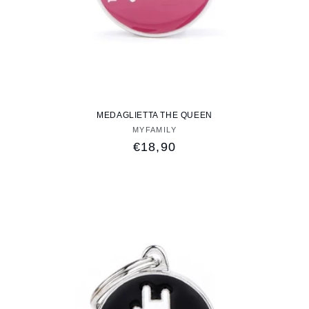
MEDAGLIETTA THE QUEEN
MYFAMILY
Fornitore:
Prezzo
€18,90
di
listino