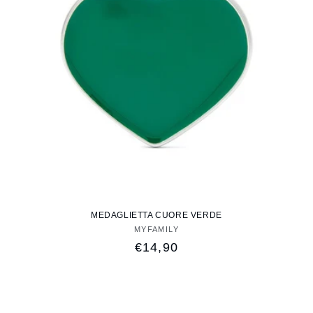
MEDAGLIETTA CUORE VERDE
MYFAMILY
Fornitore:
Prezzo
€14,90
di
listino