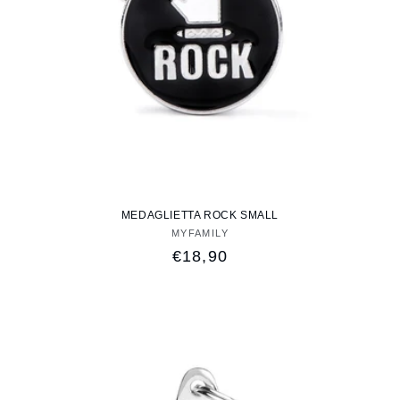
MEDAGLIETTA ROCK SMALL
MYFAMILY
Fornitore:
Prezzo
€18,90
di
listino