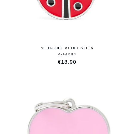
MEDAGLIETTA COCCINELLA
MYFAMILY
Fornitore:
Prezzo
€18,90
di
listino