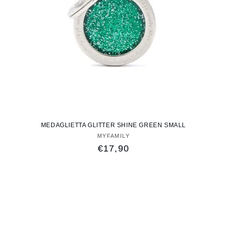
MEDAGLIETTA GLITTER SHINE GREEN SMALL
MYFAMILY
Fornitore:
Prezzo
€17,90
di
listino