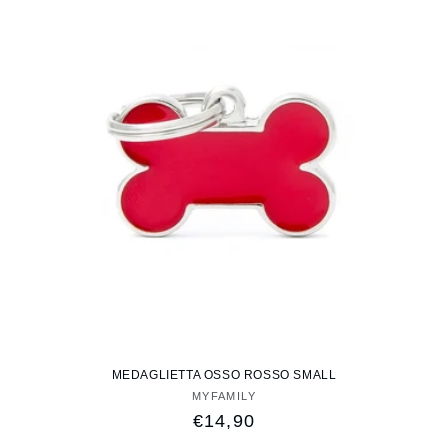
MEDAGLIETTA OSSO ROSSO SMALL
MYFAMILY
Fornitore:
Prezzo
€14,90
di