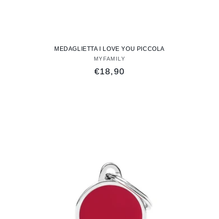
MEDAGLIETTA I LOVE YOU PICCOLA
MYFAMILY
Fornitore:
Prezzo
€18,90
di
listino