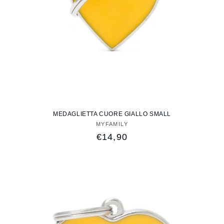
MEDAGLIETTA CUORE GIALLO SMALL
MYFAMILY
Fornitore:
Prezzo
€14,90
di
listino