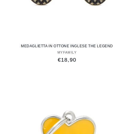
MEDAGLIETTA IN OTTONE INGLESE THE LEGEND
MYFAMILY
Fornitore:
Prezzo
€18,90
di
listino