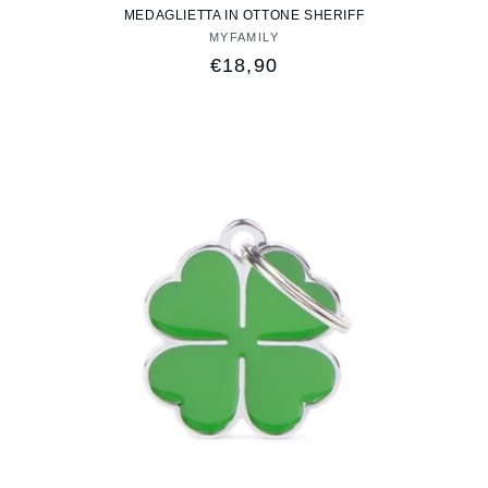
MEDAGLIETTA IN OTTONE SHERIFF
MYFAMILY
Fornitore:
Prezzo
€18,90
di
listino