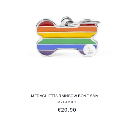
MEDAGLIETTA RAINBOW BONE SMALL
MYFAMILY
Fornitore:
Prezzo
€20,90
di
listino