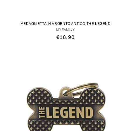
MEDAGLIETTA IN ARGENTO ANTICO THE LEGEND
MYFAMILY
Fornitore:
Prezzo
€18,90
di
listino