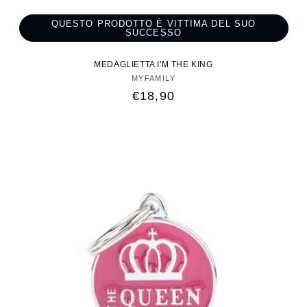
QUESTO PRODOTTO È VITTIMA DEL SUO
SUCCESSO
MEDAGLIETTA I'M THE KING
MYFAMILY
Fornitore:
Prezzo
€18,90
di
listino