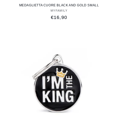
MEDAGLIETTA CUORE BLACK AND GOLD SMALL
MYFAMILY
Fornitore:
Prezzo
€16,90
di
listino