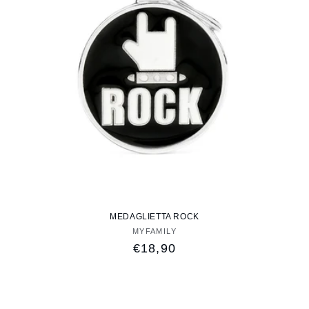
MEDAGLIETTA ROCK
MYFAMILY
Fornitore:
Prezzo
€18,90
di
listino