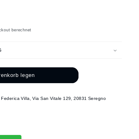
ckout berechnet
RTIGTES
G
renkorb legen
ederica Villa, Via San Vitale 129, 20831 Seregno