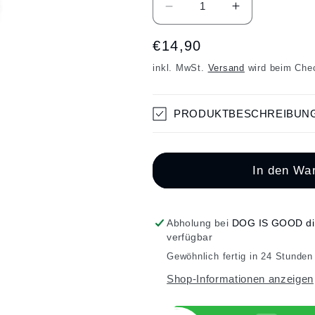
Verringere
Erhöhe
die
die
Menge
Menge
Normaler
€14,90
für
für
Preis
inkl. MwSt.
Versand
wird beim Che
BASIC
BASIC
ANHÄNGER
ANHÄNGER
HANDGEFERTIGTES
HANDGEFE
PRODUKTBESCHREIBUN
HERZ
HERZ
KLEIN
KLEIN
ROSA
ROSA
In den Wa
Abholung bei
DOG IS GOOD di F
verfügbar
Gewöhnlich fertig in 24 Stunden
Shop-Informationen anzeigen